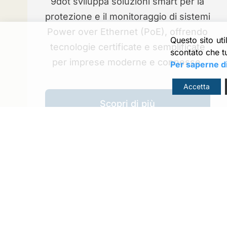
9dot sviluppa soluzioni smart per la
protezione e il monitoraggio di sistemi
Power over Ethernet (PoE), offrendo
Questo sito ut
tecnologie certificate e semplificate
scontato che tu
per imprese moderne e connesse.
Per saperne di
Accetta
Scopri di più