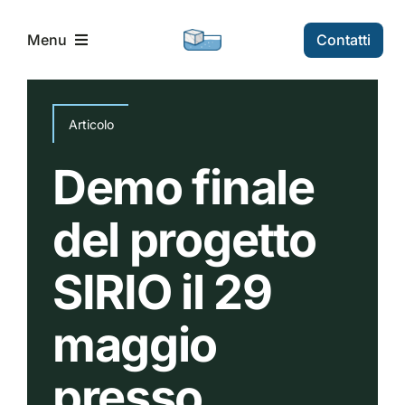
Skip
to
Contatti
Menu
content
Home
Articolo
Progetto
Demo finale
del progetto
Partners
SIRIO il 29
News
maggio
presso