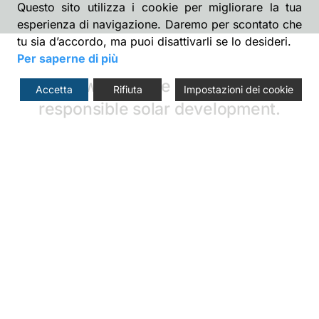
Questo sito utilizza i cookie per migliorare la tua
esperienza di navigazione. Daremo per scontato che
tu sia d’accordo, ma puoi disattivarli se lo desideri.
Per saperne di più
We work at the forefront of
Accetta
Rifiuta
Impostazioni dei cookie
responsible solar development.
Partner with us to develop
innovative utility-scale solar.
52%
Nunc Semper Faucibus Odio Vel