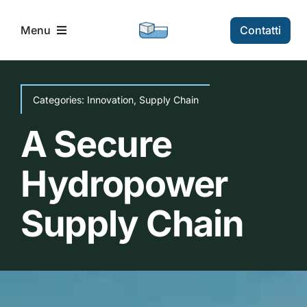
Skip
to
Contatti
Menu
content
Home
Categories:
Innovation
,
Supply Chain
Progetto
A Secure
Hydropower
Partners
Supply Chain
News